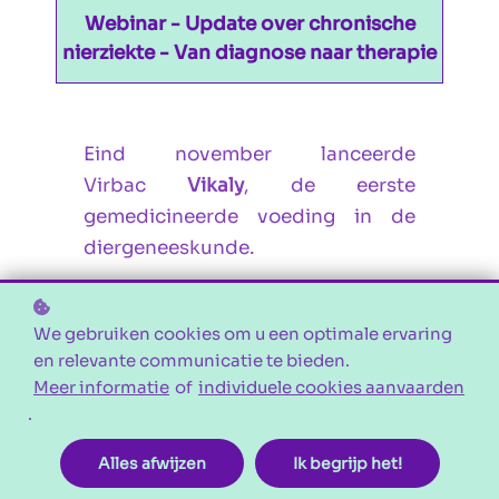
Webinar - Update over chronische
🎓 Probeer het nu en ontdek wat bij je
nierziekte - Van diagnose naar therapie
past!
Eind november lanceerde
Start jouw proeflidmaatschap!
Virbac
Vikaly
, de eerste
gemedicineerde voeding in de
diergeneeskunde.
In dat kader werd een roadshow
We gebruiken cookies om u een optimale ervaring
georganiseerd met een
en relevante communicatie te bieden.
interessante lezing van
Prof. Dr.
Meer informatie
of
individuele cookies aanvaarden
Dominique Paepe
die een update
.
gaf over chronische nierziekte bij
Alles afwijzen
Ik begrijp het!
de kat.