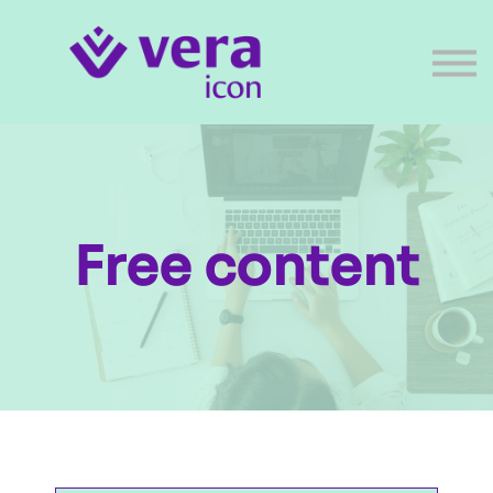
Free content
Cursussen
Memberships
Mijn account
Test 15 dagen gratis
Free content
Gratis proeflidmaatschap!
Krijg 15 dagen lang volledig gratis
toegang tot al onze lidmaatschappen.
Geen verplichtingen, niet automatisch
verlengd en elk moment opzegbaar.